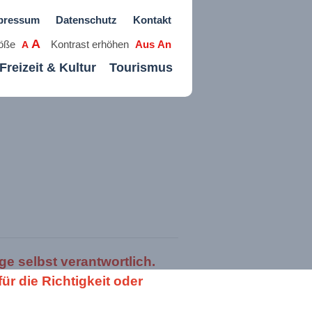
pressum
Datenschutz
Kontakt
A
röße
Kontrast erhöhen
Aus
An
A
Freizeit & Kultur
Tourismus
ge selbst verantwortlich.
r die Richtigkeit oder