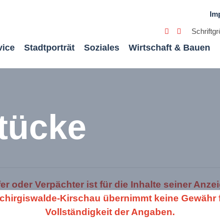
Im
Schriftg
vice
Stadtporträt
Soziales
Wirtschaft & Bauen
tücke
er oder Verpächter ist für die Inhalte seiner Anzei
chirgiswalde-Kirschau übernimmt keine Gewähr fü
Vollständigkeit der Angaben.