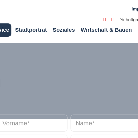
Im
Schriftg
vice
Stadtporträt
Soziales
Wirtschaft & Bauen
n
Vorname
*
Name
*